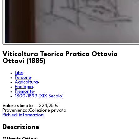
Viticoltura Teorico Pratica Ottavio
Ottavi (1885)
Libri
·
Persone
·
Agricoltura
·
Enologia
·
Piemonte
·
1800-1899 (XIX Secolo)
Valore stimato
—
224,25 €
Provenienza:
Collezione privata
Richiedi informazioni
Descrizione