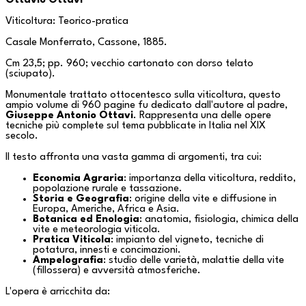
Ottavio Ottavi
Viticoltura: Teorico-pratica
Casale Monferrato
, Cassone, 1885.
Cm 23,5; pp. 960; vecchio cartonato con dorso telato
(sciupato).
Monumentale trattato ottocentesco sulla viticoltura, questo
ampio volume di 960 pagine fu dedicato dall'autore al padre,
Giuseppe Antonio Ottavi
. Rappresenta una delle opere
tecniche più complete sul tema pubblicate in Italia nel XIX
secolo.
Il testo affronta una vasta gamma di argomenti, tra cui:
Economia Agraria
: importanza della viticoltura, reddito,
popolazione rurale e tassazione.
Storia e Geografia
: origine della vite e diffusione in
Europa, Americhe, Africa e Asia.
Botanica ed Enologia
: anatomia, fisiologia, chimica della
vite e meteorologia viticola.
Pratica Viticola
: impianto del vigneto, tecniche di
potatura, innesti e concimazioni.
Ampelografia
: studio delle varietà, malattie della vite
(fillossera) e avversità atmosferiche.
L'opera è arricchita da: