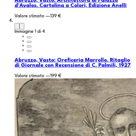
Abruzzo, Vasto: Architettura di Palazzo
d'Avalos. Cartolina a Colori, Edizione Anelli
Valore stimato
—
139 €
Immagine 1 di 4
Abruzzo, Vasto: Oreficeria Marrollo. Ritaglio
di Giornale con Recensione di C. Palmili, 1927
Valore stimato
—
199 €