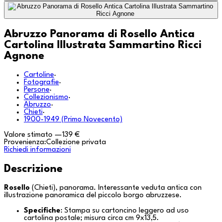
Abruzzo Panorama di Rosello Antica
Cartolina Illustrata Sammartino Ricci
Agnone
Cartoline
·
Fotografie
·
Persone
·
Collezionismo
·
Abruzzo
·
Chieti
·
1900-1949 (Primo Novecento)
Valore stimato
—
139 €
Provenienza:
Collezione privata
Richiedi informazioni
Descrizione
Rosello
(
Chieti
), panorama. Interessante veduta antica con
illustrazione panoramica del piccolo borgo abruzzese.
Specifiche
: Stampa su cartoncino leggero ad uso
cartolina postale; misura circa cm 9x13,5.