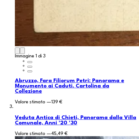
Immagine 1 di 3
Abruzzo, Fara Filiorum Petri: Panorama e
Monumento ai Caduti. Cartolina da
Collezione
Valore stimato
—
139 €
Veduta Antica di Chieti, Panorama dalla Villa
Comunale, Anni '20 '30
Valore stimato
—
45,49 €