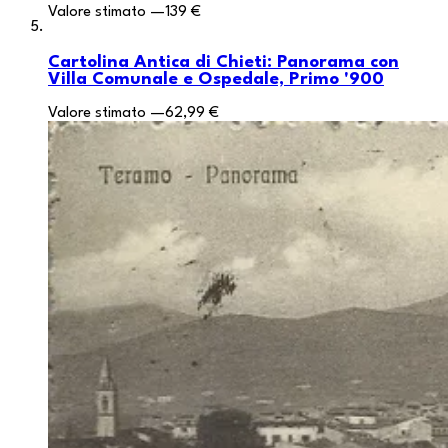
Valore stimato
—
139 €
Cartolina Antica di Chieti: Panorama con
Villa Comunale e Ospedale, Primo '900
Valore stimato
—
62,99 €