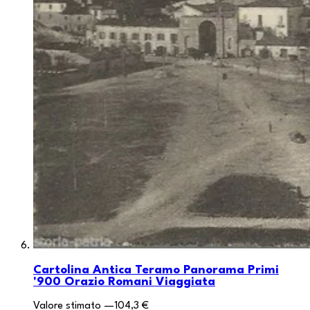
Cartolina Antica Teramo Panorama Primi
'900 Orazio Romani Viaggiata
Valore stimato
—
104,3 €