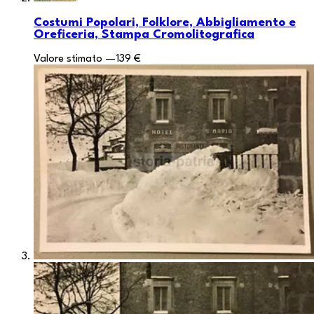
Costumi Popolari, Folklore, Abbigliamento e
Oreficeria, Stampa Cromolitografica
Valore stimato
—
139 €