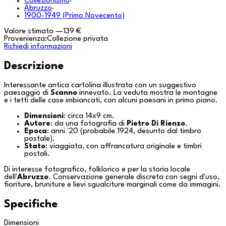
Collezionismo
·
Abruzzo
·
1900-1949 (Primo Novecento)
Valore stimato
—
139 €
Provenienza:
Collezione privata
Richiedi informazioni
Descrizione
Interessante antica cartolina illustrata con un suggestivo
paesaggio di
Scanno
innevato. La veduta mostra le montagne
e i tetti delle case imbiancati, con alcuni paesani in primo piano.
Dimensioni
: circa 14x9 cm.
Autore
: da una fotografia di
Pietro Di Rienzo
.
Epoca
: anni '20 (probabile 1924, desunto dal timbro
postale).
Stato
: viaggiata, con affrancatura originale e timbri
postali.
Di interesse fotografico, folklorico e per la storia locale
dell'
Abruzzo
. Conservazione generale discreta con segni d'uso,
fioriture, bruniture e lievi sgualciture marginali come da immagini.
Specifiche
Dimensioni