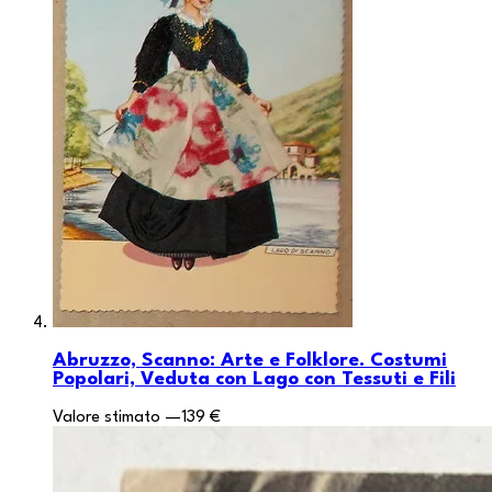
Abruzzo, Scanno: Arte e Folklore. Costumi
Popolari, Veduta con Lago con Tessuti e Fili
Valore stimato
—
139 €