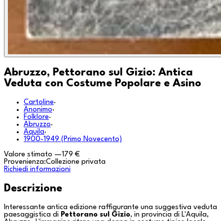
Abruzzo, Pettorano sul Gizio: Antica
Veduta con Costume Popolare e Asino
Cartoline
·
Anonimo
·
Folklore
·
Abruzzo
·
Aquila
·
1900-1949 (Primo Novecento)
Valore stimato
—
179 €
Provenienza:
Collezione privata
Richiedi informazioni
Descrizione
Interessante antica edizione raffigurante una suggestiva veduta
paesaggistica di
Pettorano sul Gizio
, in provincia di
L'Aquila
,