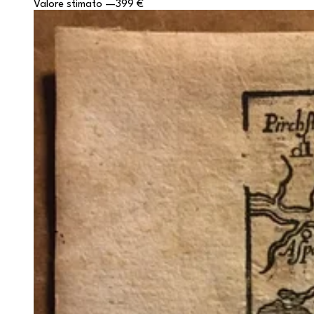
Valore stimato
—
399 €