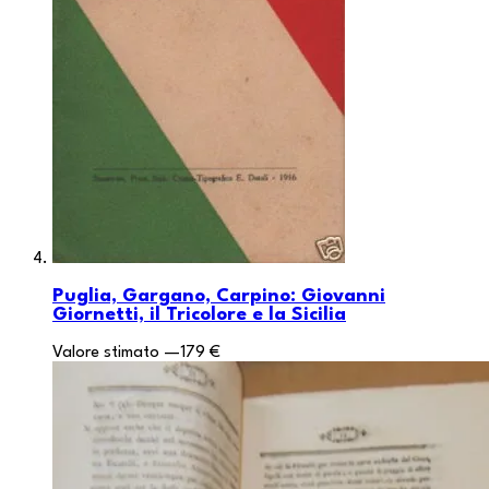
Puglia, Gargano, Carpino: Giovanni
Giornetti, il Tricolore e la Sicilia
Valore stimato
—
179 €