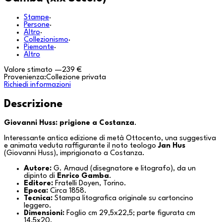
Stampe
·
Persone
·
Altro
·
Collezionismo
·
Piemonte
·
Altro
Valore stimato
—
239 €
Provenienza:
Collezione privata
Richiedi informazioni
Descrizione
Giovanni Huss: prigione a Costanza
.
Interessante antica edizione di metà Ottocento, una suggestiva
e animata veduta raffigurante il noto teologo
Jan Hus
(Giovanni Huss), imprigionato a
Costanza
.
Autore:
G. Arnaud (disegnatore e litografo), da un
dipinto di
Enrico Gamba
.
Editore:
Fratelli Doyen,
Torino
.
Epoca:
Circa 1858.
Tecnica:
Stampa litografica originale su cartoncino
leggero.
Dimensioni:
Foglio cm 29,5x22,5; parte figurata cm
14,5x20.