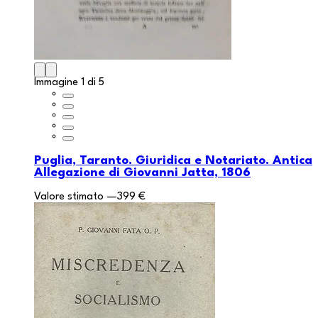
Immagine 1 di 5
Puglia, Taranto. Giuridica e Notariato. Antica
Allegazione di Giovanni Jatta, 1806
Valore stimato
—
399 €