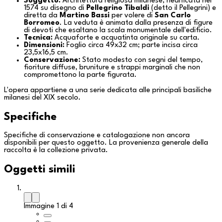
Soggetto:
Architettura religiosa milanese, riedificata nel
1574 su disegno di
Pellegrino Tibaldi
(detto il Pellegrini) e
diretta da
Martino Bassi
per volere di
San Carlo
Borromeo
. La veduta è animata dalla presenza di figure
di devoti che esaltano la scala monumentale dell'edificio.
Tecnica:
Acquaforte e acquatinta originale su carta.
Dimensioni:
Foglio circa 49x32 cm; parte incisa circa
23,5x16,5 cm.
Conservazione:
Stato modesto con segni del tempo,
fioriture diffuse, bruniture e strappi marginali che non
compromettono la parte figurata.
L'opera appartiene a una serie dedicata alle principali basiliche
milanesi del XIX secolo.
Specifiche
Specifiche di conservazione e catalogazione non ancora
disponibili per questo oggetto. La provenienza generale della
raccolta è la
collezione privata
.
Oggetti simili
Immagine 1 di 4