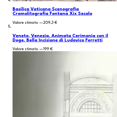
Basilica Vaticana Scenografia
Cromolitografia Fontana Xix Secolo
Valore stimato
—
209,3 €
Veneto, Venezia. Animata Cerimonia con il
Doge. Bella Incisione di Ludovico Ferretti
Valore stimato
—
199 €