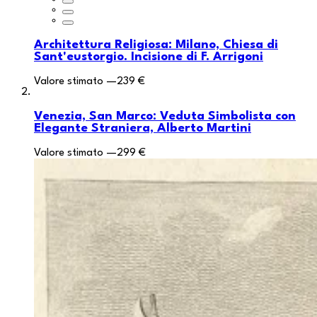
Architettura Religiosa: Milano, Chiesa di
Sant'eustorgio. Incisione di F. Arrigoni
Valore stimato
—
239 €
Venezia, San Marco: Veduta Simbolista con
Elegante Straniera, Alberto Martini
Valore stimato
—
299 €