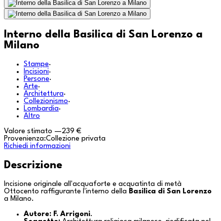
Interno della Basilica di San Lorenzo a
Milano
Stampe
·
Incisioni
·
Persone
·
Arte
·
Architettura
·
Collezionismo
·
Lombardia
·
Altro
Valore stimato
—
239 €
Provenienza:
Collezione privata
Richiedi informazioni
Descrizione
Incisione originale all'acquaforte e acquatinta di metà
Ottocento raffigurante l'interno della
Basilica di San Lorenzo
a
Milano
.
Autore:
F. Arrigoni
.