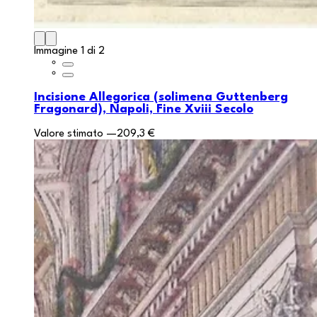
Immagine 1 di 2
Incisione Allegorica (solimena Guttenberg
Fragonard), Napoli, Fine Xviii Secolo
Valore stimato
—
209,3 €