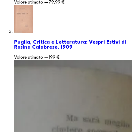
Valore stimato
—
79,99 €
Puglia, Critica e Letteratura: Vespri Estivi di
Rosina Calabrese, 1909
Valore stimato
—
199 €