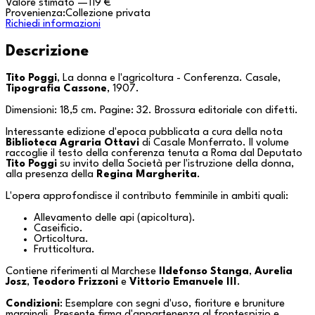
Valore stimato
—
119 €
Provenienza:
Collezione privata
Richiedi informazioni
Descrizione
Tito Poggi
,
La donna e l'agricoltura - Conferenza
. Casale,
Tipografia Cassone
, 1907.
Dimensioni: 18,5 cm. Pagine: 32. Brossura editoriale con difetti.
Interessante edizione d'epoca pubblicata a cura della nota
Biblioteca Agraria Ottavi
di
Casale Monferrato
. Il volume
raccoglie il testo della conferenza tenuta a
Roma
dal Deputato
Tito Poggi
su invito della
Società per l'istruzione della donna
,
alla presenza della
Regina Margherita
.
L'opera approfondisce il contributo femminile in ambiti quali:
Allevamento delle api (apicoltura).
Caseificio.
Orticoltura.
Frutticoltura.
Contiene riferimenti al Marchese
Ildefonso Stanga
,
Aurelia
Josz
,
Teodoro Frizzoni
e
Vittorio Emanuele III
.
Condizioni
: Esemplare con segni d'uso, fioriture e bruniture
marginali. Presente firma d'appartenenza al frontespizio e