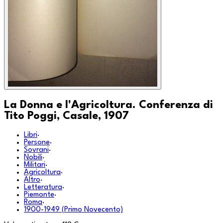
La Donna e l'Agricoltura. Conferenza di
Tito Poggi, Casale, 1907
Libri
·
Persone
·
Sovrani
·
Nobili
·
Militari
·
Agricoltura
·
Altro
·
Letteratura
·
Piemonte
·
Roma
·
1900-1949 (Primo Novecento)