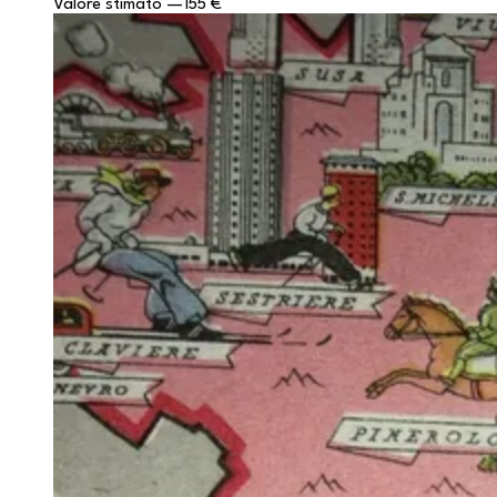
Valore stimato
—
155 €