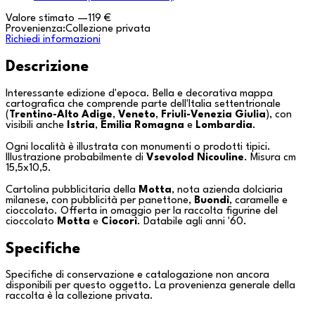
Valore stimato
—
119 €
Provenienza:
Collezione privata
Richiedi informazioni
Descrizione
Interessante edizione d'epoca. Bella e decorativa mappa
cartografica che comprende parte dell'Italia settentrionale
(
Trentino-Alto Adige
,
Veneto
,
Friuli-Venezia Giulia
), con
visibili anche
Istria
,
Emilia Romagna
e
Lombardia
.
Ogni località è illustrata con monumenti o prodotti tipici.
Illustrazione probabilmente di
Vsevolod Nicouline
. Misura cm
15,5x10,5.
Cartolina pubblicitaria della
Motta
, nota azienda dolciaria
milanese, con pubblicità per panettone,
Buondì
, caramelle e
cioccolato. Offerta in omaggio per la raccolta figurine del
cioccolato
Motta
e
Ciocorì
. Databile agli anni '60.
Specifiche
Specifiche di conservazione e catalogazione non ancora
disponibili per questo oggetto. La provenienza generale della
raccolta è la
collezione privata
.