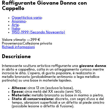
Raffigurante Giovane Donna con
Cappello
Oggettistica varia
·
Anonimo
·
Arte
·
Italia
·
1950-1999 (Secondo Novecento)
Valore stimato
—
399 €
Provenienza:
Collezione privata
Richiedi informazioni
Descrizione
Interessante scultura artistica raffigurante una
giovane donna
in abito e cappellino, colta in un atteggiamento curioso mentre
incrocia le dita. L'opera, di gusto popolare, è realizzata in
metallo bronzato (probabilmente antimonio o lega metallica
patinata) su una base in materiale lapideo.
Altezza:
circa 13 cm (esclusa la base).
Epoca:
circa metà del XX secolo (anni '50).
Materiale:
metallo bronzato su base in marmo o pietra.
Stato di conservazione:
discreto, con segni d'uso e del
tempo, abrasioni superficiali e un difetto al piede sinistro
(possibile lesione o difetto di fusione).