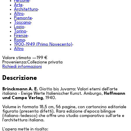
Persone
·
Arte
·
Architettura
·
Altro
·
Piemonte
·
Toscana
·
Lazio
·
Torino
·
Firenze
·
Roma
·
1900-1949 (Primo Novecento)
·
Altro
Valore stimato
—
199 €
Provenienza:
Collezione privata
Richiedi informazioni
Descrizione
Brinckmann A. E.
Giotto bis Juvarra: Valori eterni dell'arte
italiana - Ewige Werte Italienischer Kunst
. Amburgo,
Hoffmann
und Campe Verlag
, 1940.
Volume in formato 18,5 cm, 56 pagine, con cartoncino editoriale
figurato (presenta difetti). Rara edizione d'epoca bilingue
(italiano-tedesco) che offre uno studio comparativo sull'arte e
l'architettura italiana.
L'opera mette in risalto: