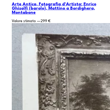
Arte Antica, Fotografia d'Artista: Enrico
Ghisolfi (barolo), Mattino a Bordighera,
Montabone
Valore stimato
—
299 €