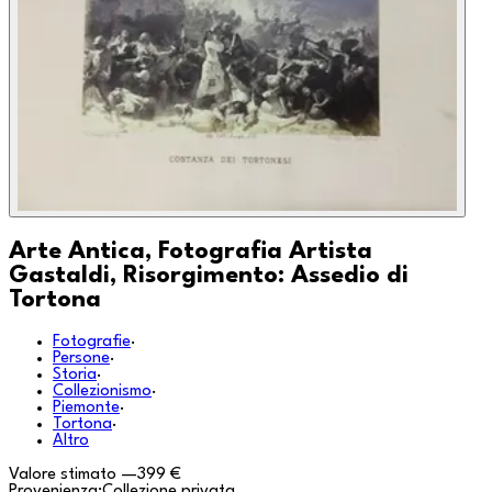
Arte Antica, Fotografia Artista
Gastaldi, Risorgimento: Assedio di
Tortona
Fotografie
·
Persone
·
Storia
·
Collezionismo
·
Piemonte
·
Tortona
·
Altro
Valore stimato
—
399 €
Provenienza:
Collezione privata