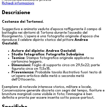
Richiedi informazioni
Descrizione
Costanza dei Tortonesi
.
Suggestiva e animata veduta d'epoca raffigurante il campo di
battaglia nei dintorni di
Tortona
durante l'assedio del
Risorgimento. L'opera è una fotografia originale d'epoca che
riproduce il celebre dipinto storico del pittore
Andrea
Gastaldi
.
Autore del dipinto
:
Andrea Gastaldi
Studio fotografico
:
Fotografia Subalpina
Tecnica
: Stampa fotografica originale applicata su
cartoncino leggero.
Dimensioni
: Foglio di supporto circa cm 29,5x22; parte
figurata circa cm 11,5x18.
Provenienza
: Probabile tavola illustrativa fuori testo di
un'opera artistica della metà o seconda metà
dell'Ottocento.
Esemplare di notevole interesse storico, militare e locale.
Conservazione generale discreta con segni del tempo, fioriture e
bruniture marginali come visibile in foto; l'immagine è ben
definita e pronta per essere inserita sotto passe-partout.
Specifiche