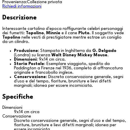
Provenienza:
Collezione privata
Richiedi informazioni
Descrizione
Interessante cartolina d'epoca raffigurante celebri personaggi
dei fumetti:
Topolino
,
Minnie
e il cane
Pluto
. Il soggetto vede
Topolino
nelle vesti di prestigiatore mentre estrae un coniglio
da un cilindro.
Produzione
: Stampata in Inghilterra da
G. Delgado
(
Londra
) su licenza
Walt Disney Mickey Mouse
.
Dimensioni
: 9x14 cm circa.
Storia Postale
: Esemplare viaggiato, spedito da
Paddington
a
Firenze
nel 1936, completo di affrancatura
originale e francobollo inglese.
Conservazione
: Discreta conservazione generale, segni
d'uso e del tempo, fioriture, bruniture e lievi difetti
marginali; idonea per essere incorniciata.
Specifiche
Dimensioni
9x14 cm circa
Conservazione
Discreta conservazione generale, segni d'uso e del tempo,
fioriture, bruniture e lievi difetti marginali; idonea per
essere incorniciata