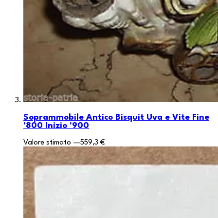
Soprammobile Antico Bisquit Uva e Vite Fine
'800 Inizio '900
Valore stimato
—
559,3 €