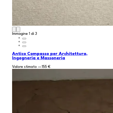
Immagine 1 di 3
Antico Compasso per Architettura,
Ingegneria e Massoneria
Valore stimato
—
155 €