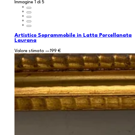
Immagine 1 di 5
Artistico Soprammobile in Latta Porcellanata
Laurana
Valore stimato
—
199 €