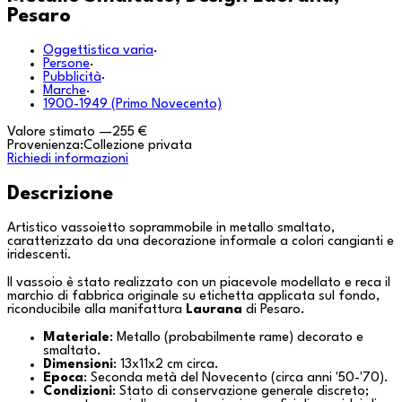
Pesaro
Oggettistica varia
·
Persone
·
Pubblicità
·
Marche
·
1900-1949 (Primo Novecento)
Valore stimato
—
255 €
Provenienza:
Collezione privata
Richiedi informazioni
Descrizione
Artistico vassoietto soprammobile in metallo smaltato,
caratterizzato da una decorazione informale a colori cangianti e
iridescenti.
Il vassoio è stato realizzato con un piacevole modellato e reca il
marchio di fabbrica originale su etichetta applicata sul fondo,
riconducibile alla manifattura
Laurana
di
Pesaro
.
Materiale
: Metallo (probabilmente rame) decorato e
smaltato.
Dimensioni
: 13x11x2 cm circa.
Epoca
: Seconda metà del Novecento (circa anni '50-'70).
Condizioni
: Stato di conservazione generale discreto;