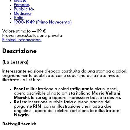
Riviste
·
Persone
·
Pubblicità
·
Medicina
·
Italia
·
1900-1949 (Primo Novecento)
Valore stimato
—
119 €
Provenienza:
Collezione privata
Richiedi informazioni
Descrizione
(La Lettura)
Interessante edizione d'epoca costituita da una stampa a colori,
originariamente pubblicata come copertina della nota rivista
illustrata
La Lettura
.
Fronte
: Illustrazione a colori raffigurante alcuni pesci,
opera ascrivibile al noto artista italiano
Mario Vellani
Marchi
, la cui sigla appare impressa in basso a destra.
Retro
: Inserzione pubblicitaria a piena pagina del
purgante
RIM
, con un'illustrazione che mostra due
angioletti, opera del celebre cartellonista e illustratore
Negrin
.
Dettagli tecnici: