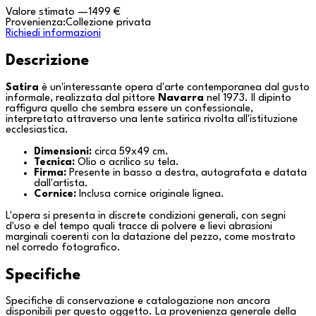
Valore stimato
—
1499 €
Provenienza:
Collezione privata
Richiedi informazioni
Descrizione
Satira
è un'interessante opera d'arte contemporanea dal gusto
informale, realizzata dal pittore
Navarra
nel 1973. Il dipinto
raffigura quello che sembra essere un confessionale,
interpretato attraverso una lente satirica rivolta all'istituzione
ecclesiastica.
Dimensioni:
circa 59x49 cm.
Tecnica:
Olio o acrilico su tela.
Firma:
Presente in basso a destra, autografata e datata
dall'artista.
Cornice:
Inclusa cornice originale lignea.
L'opera si presenta in discrete condizioni generali, con segni
d'uso e del tempo quali tracce di polvere e lievi abrasioni
marginali coerenti con la datazione del pezzo, come mostrato
nel corredo fotografico.
Specifiche
Specifiche di conservazione e catalogazione non ancora
disponibili per questo oggetto. La provenienza generale della