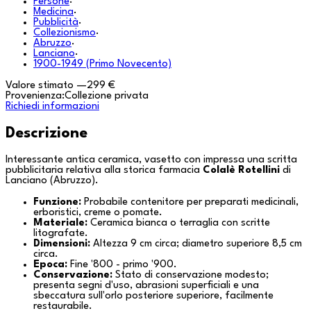
Persone
·
Medicina
·
Pubblicità
·
Collezionismo
·
Abruzzo
·
Lanciano
·
1900-1949 (Primo Novecento)
Valore stimato
—
299 €
Provenienza:
Collezione privata
Richiedi informazioni
Descrizione
Interessante antica ceramica, vasetto con impressa una scritta
pubblicitaria relativa alla storica farmacia
Colalè Rotellini
di
Lanciano
(Abruzzo).
Funzione:
Probabile contenitore per preparati medicinali,
erboristici, creme o pomate.
Materiale:
Ceramica bianca o terraglia con scritte
litografate.
Dimensioni:
Altezza 9 cm circa; diametro superiore 8,5 cm
circa.
Epoca:
Fine '800 - primo '900.
Conservazione:
Stato di conservazione modesto;
presenta segni d'uso, abrasioni superficiali e una
sbeccatura sull'orlo posteriore superiore, facilmente
restaurabile.