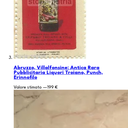
Abruzzo, Villalfonsine: Antica Rara
Pubblicitaria Liquori Troiano, Punch,
Erinnofilo
Valore stimato
—
199 €