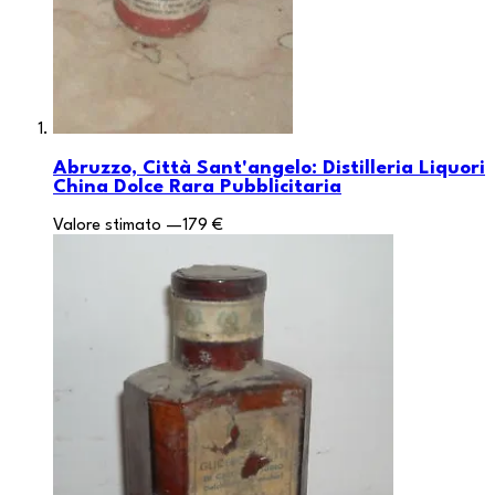
Abruzzo, Città Sant'angelo: Distilleria Liquori
China Dolce Rara Pubblicitaria
Valore stimato
—
179 €