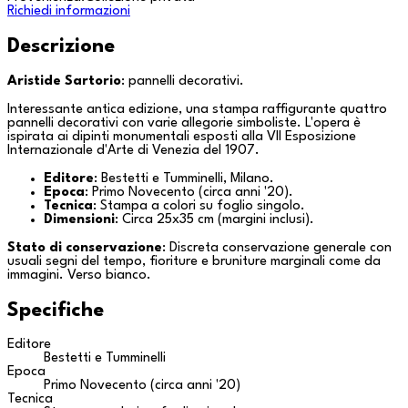
Richiedi informazioni
Descrizione
Aristide Sartorio
: pannelli decorativi.
Interessante antica edizione, una stampa raffigurante quattro
pannelli decorativi con varie allegorie simboliste. L'opera è
ispirata ai dipinti monumentali esposti alla VII Esposizione
Internazionale d'Arte di
Venezia
del 1907.
Editore
: Bestetti e Tumminelli,
Milano
.
Epoca
: Primo Novecento (circa anni '20).
Tecnica
: Stampa a colori su foglio singolo.
Dimensioni
: Circa 25x35 cm (margini inclusi).
Stato di conservazione
: Discreta conservazione generale con
usuali segni del tempo, fioriture e bruniture marginali come da
immagini. Verso bianco.
Specifiche
Editore
Bestetti e Tumminelli
Epoca
Primo Novecento (circa anni '20)
Tecnica