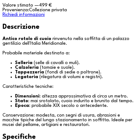
Valore stimato
—
499 €
Provenienza:
Collezione privata
Richiedi informazioni
Descrizione
Antico rotolo di cuoio
rinvenuto nella soffitta di un palazzo
gentilizio dell'
Italia Meridionale
.
Probabile materiale destinato a:
Selleria
(selle di cavalli o muli).
Calzoleria
(tomaie e suole).
Tappezzeria
(fondi di sedie o poltrone).
Legatoria
(rilegatura di volumi e registri).
Caratteristiche tecniche:
Dimensioni
: altezza approssimativa di circa un metro.
Stato
: mai srotolato, cuoio indurito e brunito dal tempo.
Epoca
: probabile XIX secolo o antecedente.
Conservazione: modesta, con segni di usura, abrasioni e
macchie tipiche del lungo stazionamento in soffitta. Ideale per
musei del pellame, artigiani e restauratori.
Specifiche