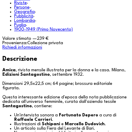
Riviste
·
Persone
·
Geografia
·
Pubblicità
·
Lombardia
·
Puglia
·
1900-1949 (Primo Novecento)
Valore stimato
—
239 €
Provenienza:
Collezione privata
Richiedi informazioni
Descrizione
Amica
, rivista mensile illustrata per la donna e la casa.
Milano
,
Edizioni Santagostino
, settembre 1932.
Dimensioni 29,5x22,5 cm; 64 pagine; brossura editoriale
figurata.
Questa interessante edizione d'epoca della nota pubblicazione
dedicata all'universo femminile, curata dall'azienda tessile
Santagostino
, contiene:
Un'intervista sonora a
Fortunato Depero
a cura di
Raffaele Carrieri
.
Illustrazioni di
Schipani
e
Marcello Dudovich
.
Un articolo sulla
Fiera del Levante
di
Bari
.