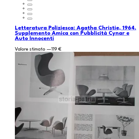
Letteratura Poliziesca: Agatha Christie, 1964.
Supplemento Amica con Pubblicità Cynar e
Auto Innocenti
Valore stimato
—
119 €