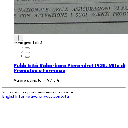
Immagine 1 di 3
Pubblicità Rabarbaro Pierandrei 1938: Mito di
Prometeo e Farmacia
Valore stimato
—
97,3 €
Sono vietate riproduzioni non autorizzate.
English
Informativa privacy
Contatti