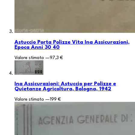
Astuccio Porta Polizze Vita Ina Assicurazioni,
Epoca Anni 30 40
Valore stimato
—
97,3 €
Ina Assicurazioni: Astuccio per Polizze e
Quietanze Agricoltura, Bologna, 1942
Valore stimato
—
199 €