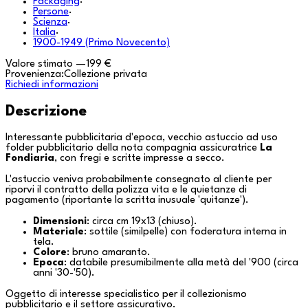
Packaging
·
Persone
·
Scienza
·
Italia
·
1900-1949 (Primo Novecento)
Valore stimato
—
199 €
Provenienza:
Collezione privata
Richiedi informazioni
Descrizione
Interessante pubblicitaria d'epoca, vecchio astuccio ad uso
folder pubblicitario della nota compagnia assicuratrice
La
Fondiaria
, con fregi e scritte impresse a secco.
L'astuccio veniva probabilmente consegnato al cliente per
riporvi il contratto della polizza vita e le quietanze di
pagamento (riportante la scritta inusuale 'quitanze').
Dimensioni
: circa cm 19x13 (chiuso).
Materiale
: sottile (similpelle) con foderatura interna in
tela.
Colore
: bruno amaranto.
Epoca
: databile presumibilmente alla metà del '900 (circa
anni '30-'50).
Oggetto di interesse specialistico per il collezionismo
pubblicitario e il settore assicurativo.