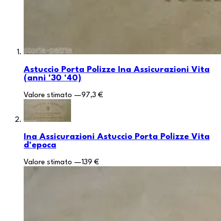
Astuccio Porta Polizze Ina Assicurazioni Vita
(anni '30 '40)
Valore stimato
—
97,3 €
Ina Assicurazioni Astuccio Porta Polizze Vita
d'epoca
Valore stimato
—
139 €