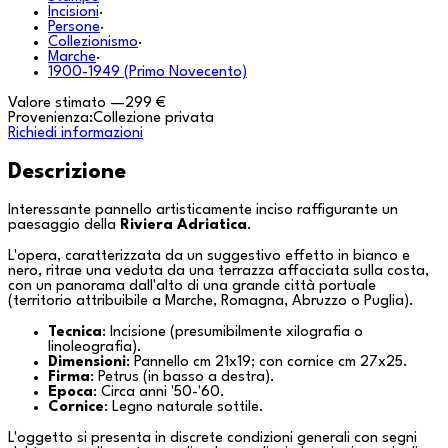
Incisioni
·
Persone
·
Collezionismo
·
Marche
·
1900-1949 (Primo Novecento)
Valore stimato
—
299 €
Provenienza:
Collezione privata
Richiedi informazioni
Descrizione
Interessante pannello artisticamente inciso raffigurante un
paesaggio della
Riviera Adriatica
.
L'opera, caratterizzata da un suggestivo effetto in bianco e
nero, ritrae una veduta da una terrazza affacciata sulla costa,
con un panorama dall'alto di una grande città portuale
(territorio attribuibile a
Marche
,
Romagna
,
Abruzzo
o
Puglia
).
Tecnica
: Incisione (presumibilmente xilografia o
linoleografia).
Dimensioni
: Pannello cm 21x19; con cornice cm 27x25.
Firma
: Petrus (in basso a destra).
Epoca
: Circa anni '50-'60.
Cornice
: Legno naturale sottile.
L'oggetto si presenta in discrete condizioni generali con segni