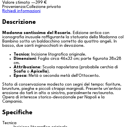
Valore stimato
—
399 €
Provenienza:
Collezione privata
Richiedi informazioni
Descrizione
Madonna santissima del Rosario
. Edizione antica con
iconografia inusuale raffigurante la statuaria della Madonna col
Bambino sotto un baldacchino sorretto da quattro angeli. In
basso, due santi inginocchiati in devozione.
Tecnica
: Incisione litografica originale.
Dimensioni
: Foglio circa 46x33 cm; parte figurata 38x28
cm.
Attribuzione
: Scuola napoletana (probabile cerchia di
Scafa
o
Apicella
).
Epoca
: Metà o seconda metà dell'Ottocento.
Stato di conservazione modesto con segni del tempo: fioriture,
bruniture, pieghe e piccoli strappi marginali. Presente un'antica
erosione da tarli in alto a sinistra, parzialmente restaurata.
Opera di interesse storico-devozionale per
Napoli
e la
Campania
.
Specifiche
Tecnica