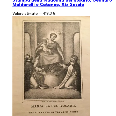
Stampa della Madonna del Rosario, Gennaro
Maldarelli e Cataneo, Xix Secolo
Valore stimato
—
419,3 €