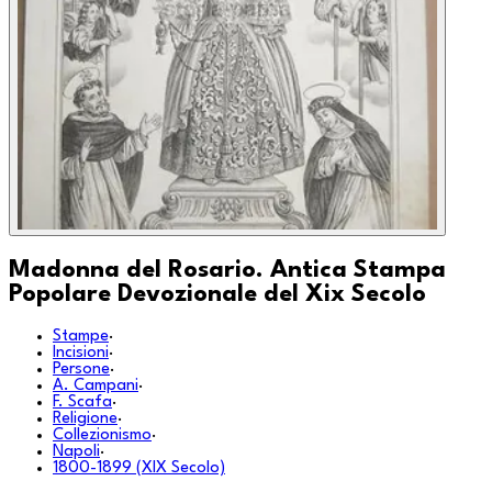
Madonna del Rosario. Antica Stampa
Popolare Devozionale del Xix Secolo
Stampe
·
Incisioni
·
Persone
·
A. Campani
·
F. Scafa
·
Religione
·
Collezionismo
·
Napoli
·
1800-1899 (XIX Secolo)