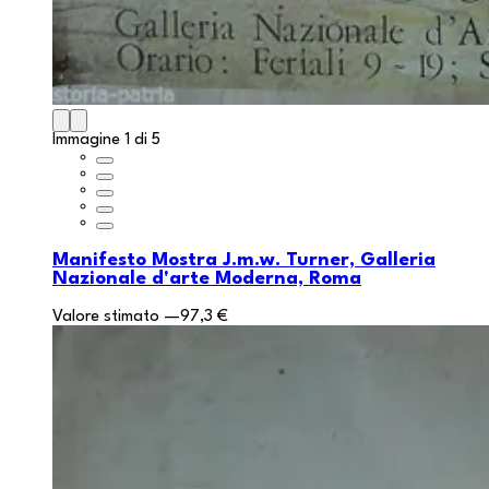
Immagine 1 di 5
Manifesto Mostra J.m.w. Turner, Galleria
Nazionale d'arte Moderna, Roma
Valore stimato
—
97,3 €