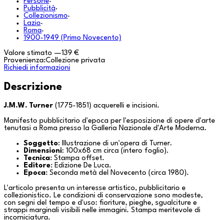
Persone
·
Pubblicità
·
Collezionismo
·
Lazio
·
Roma
·
1900-1949 (Primo Novecento)
Valore stimato
—
139 €
Provenienza:
Collezione privata
Richiedi informazioni
Descrizione
J.M.W. Turner
(1775-1851) acquerelli e incisioni.
Manifesto pubblicitario d'epoca per l'esposizione di opere d'arte
tenutasi a
Roma
presso la Galleria Nazionale d'Arte Moderna.
Soggetto
: Illustrazione di un'opera di Turner.
Dimensioni
: 100x68 cm circa (intero foglio).
Tecnica
: Stampa offset.
Editore
: Edizione De Luca.
Epoca
: Seconda metà del Novecento (circa 1980).
L'articolo presenta un interesse artistico, pubblicitario e
collezionistico. Le condizioni di conservazione sono modeste,
con segni del tempo e d'uso: fioriture, pieghe, sgualciture e
strappi marginali visibili nelle immagini. Stampa meritevole di
incorniciatura.