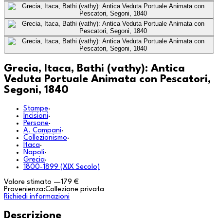
Grecia, Itaca, Bathi (vathy): Antica
Veduta Portuale Animata con Pescatori,
Segoni, 1840
Stampe
·
Incisioni
·
Persone
·
A. Campani
·
Collezionismo
·
Itaca
·
Napoli
·
Grecia
·
1800-1899 (XIX Secolo)
Valore stimato
—
179 €
Provenienza:
Collezione privata
Richiedi informazioni
Descrizione