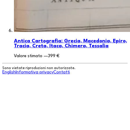
Antica Cartografia: Grecia, Macedonia, Epiro,
Tracia, Creta, Itaca, Chimera, Tessalia
Valore stimato
—
399 €
Sono vietate riproduzioni non autorizzate.
English
Informativa privacy
Contatti