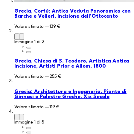
Grecia, Corfù: Antica Veduta Panoramica con
Barche e Velieri, Incisione dell'Ottocento
Valore stimato
—
139 €
Immagine 1 di 2
Grecia, Chiesa di S. Teodoro, Artistica Antica
Incisione, Artisti Prior e Allom, 1800
Valore stimato
—
255 €
Grecia: Architettura e Ingegneria. Piante di
Ginnasi e Palestre Greche. Xix Secolo
Valore stimato
—
119 €
Immagine 1 di 8