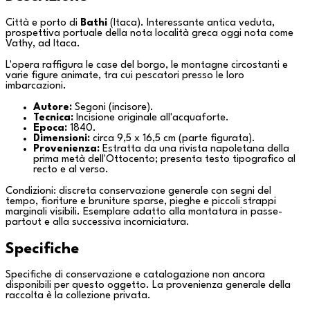
Città e porto di
Bathi
(
Itaca
). Interessante antica veduta,
prospettiva portuale della nota località greca oggi nota come
Vathy
, ad
Itaca
.
L'opera raffigura le case del borgo, le montagne circostanti e
varie figure animate, tra cui pescatori presso le loro
imbarcazioni.
Autore:
Segoni (incisore).
Tecnica:
Incisione originale all'acquaforte.
Epoca:
1840.
Dimensioni:
circa 9,5 x 16,5 cm (parte figurata).
Provenienza:
Estratta da una rivista napoletana della
prima metà dell'Ottocento; presenta testo tipografico al
recto e al verso.
Condizioni: discreta conservazione generale con segni del
tempo, fioriture e bruniture sparse, pieghe e piccoli strappi
marginali visibili. Esemplare adatto alla montatura in passe-
partout e alla successiva incorniciatura.
Specifiche
Specifiche di conservazione e catalogazione non ancora
disponibili per questo oggetto. La provenienza generale della
raccolta è la
collezione privata
.