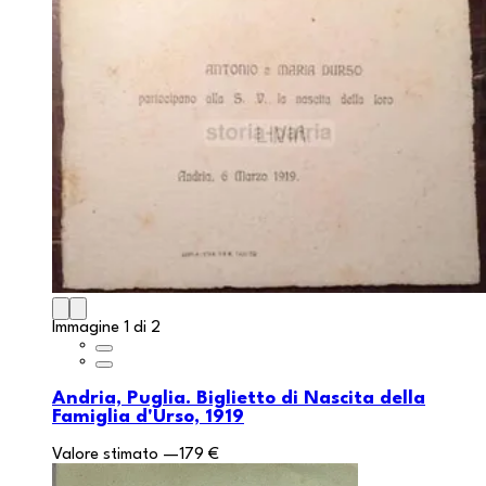
Immagine 1 di 2
Andria, Puglia. Biglietto di Nascita della
Famiglia d'Urso, 1919
Valore stimato
—
179 €