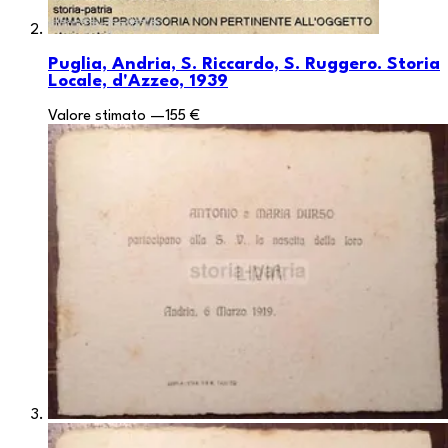
Puglia, Andria, S. Riccardo, S. Ruggero. Storia
Locale, d'Azzeo, 1939
Valore stimato
—
155 €