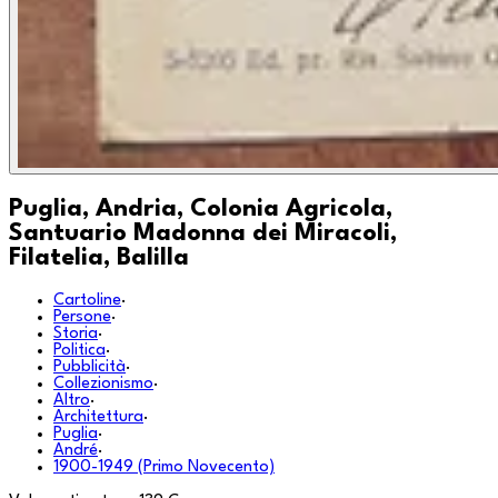
Puglia, Andria, Colonia Agricola,
Santuario Madonna dei Miracoli,
Filatelia, Balilla
Cartoline
·
Persone
·
Storia
·
Politica
·
Pubblicità
·
Collezionismo
·
Altro
·
Architettura
·
Puglia
·
André
·
1900-1949 (Primo Novecento)