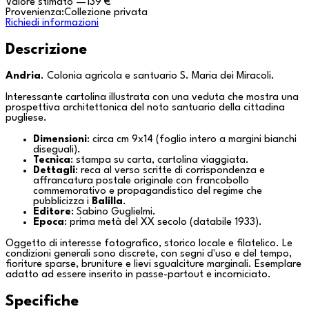
Valore stimato
—
139 €
Provenienza:
Collezione privata
Richiedi informazioni
Descrizione
Andria
. Colonia agricola e santuario S. Maria dei Miracoli.
Interessante cartolina illustrata con una veduta che mostra una
prospettiva architettonica del noto santuario della cittadina
pugliese.
Dimensioni
: circa cm 9x14 (foglio intero a margini bianchi
diseguali).
Tecnica
: stampa su carta, cartolina viaggiata.
Dettagli
: reca al verso scritte di corrispondenza e
affrancatura postale originale con francobollo
commemorativo e propagandistico del regime che
pubblicizza i
Balilla
.
Editore
: Sabino Guglielmi.
Epoca
: prima metà del XX secolo (databile 1933).
Oggetto di interesse fotografico, storico locale e filatelico. Le
condizioni generali sono discrete, con segni d'uso e del tempo,
fioriture sparse, bruniture e lievi sgualciture marginali. Esemplare
adatto ad essere inserito in
passe-partout
e incorniciato.
Specifiche