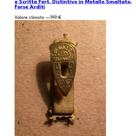
e Scritta Fert. Distintivo in Metallo Smaltato,
Forse Arditi
Valore stimato
—
199 €