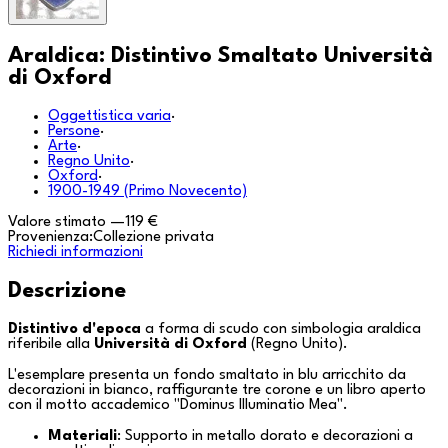
Araldica: Distintivo Smaltato Università
di Oxford
Oggettistica varia
·
Persone
·
Arte
·
Regno Unito
·
Oxford
·
1900-1949 (Primo Novecento)
Valore stimato
—
119 €
Provenienza:
Collezione privata
Richiedi informazioni
Descrizione
Distintivo d'epoca
a forma di scudo con simbologia araldica
riferibile alla
Università di Oxford
(
Regno Unito
).
L'esemplare presenta un fondo smaltato in blu arricchito da
decorazioni in bianco, raffigurante tre corone e un libro aperto
con il motto accademico "
Dominus Illuminatio Mea
".
Materiali
: Supporto in metallo dorato e decorazioni a