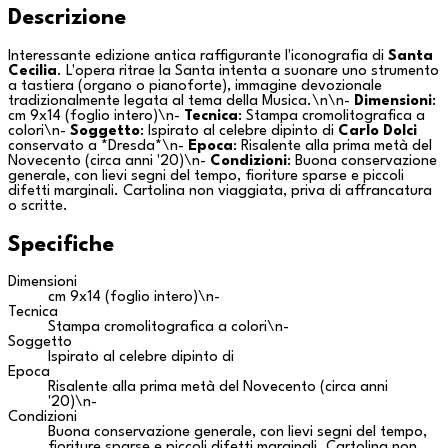
Descrizione
Interessante edizione antica raffigurante l'iconografia di
Santa
Cecilia
. L'opera ritrae la Santa intenta a suonare uno strumento
a tastiera (organo o pianoforte), immagine devozionale
tradizionalmente legata al tema della Musica.\n\n-
Dimensioni
:
cm 9x14 (foglio intero)\n-
Tecnica
: Stampa cromolitografica a
colori\n-
Soggetto
: Ispirato al celebre dipinto di
Carlo Dolci
conservato a *Dresda*\n-
Epoca
: Risalente alla prima metà del
Novecento (circa anni '20)\n-
Condizioni
: Buona conservazione
generale, con lievi segni del tempo, fioriture sparse e piccoli
difetti marginali. Cartolina non viaggiata, priva di affrancatura
o scritte.
Specifiche
Dimensioni
cm 9x14 (foglio intero)\n-
Tecnica
Stampa cromolitografica a colori\n-
Soggetto
Ispirato al celebre dipinto di
Epoca
Risalente alla prima metà del Novecento (circa anni
'20)\n-
Condizioni
Buona conservazione generale, con lievi segni del tempo,
fioriture sparse e piccoli difetti marginali. Cartolina non