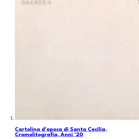
Cartolina d'epoca di Santa Cecilia,
Cromolitografia, Anni '20