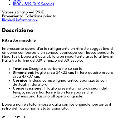
Italia
·
1800-1899 (XIX Secolo)
Valore stimato
—
1199 €
Provenienza:
Collezione privata
Richiedi informazioni
Descrizione
Ritratto maschile
Interessante opera d'arte raffigurante un ritratto suggestivo di
un uomo con barba e un curioso copricapo con fiocco pendente
(tipo fez). L'opera è ascrivibile a un importante artista attivo in
Italia
tra la fine del XIX e l'inizio del XX secolo.
Tecnica
: Disegno a carboncino su carta.
Dimensioni
: Foglio circa 34x23 cm; l'intero quadro misura
circa 47x37 cm.
Cornice
: Inclusa cornice lignea antica ebanizzata con
dettagli in doratura.
Conservazione
: Il foglio presenta i naturali segni del
tempo, incluse fioriture e bruniture sparse che
conferiscono fascino all'opera originale.
L'opera non è stata rimossa dalla cornice originale, pertanto il
retro del foglio non è stato visionato.