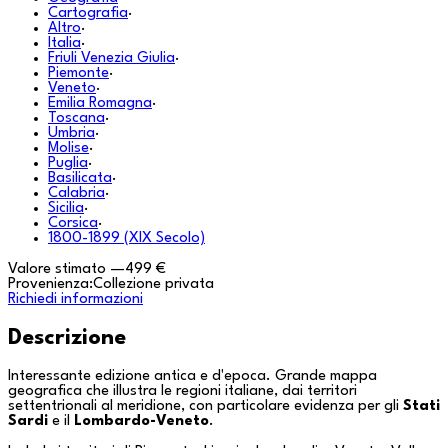
Cartografia
·
Altro
·
Italia
·
Friuli Venezia Giulia
·
Piemonte
·
Veneto
·
Emilia Romagna
·
Toscana
·
Umbria
·
Molise
·
Puglia
·
Basilicata
·
Calabria
·
Sicilia
·
Corsica
·
1800-1899 (XIX Secolo)
Valore stimato
—
499 €
Provenienza:
Collezione privata
Richiedi informazioni
Descrizione
Interessante edizione antica e d'epoca. Grande mappa
geografica che illustra le regioni italiane, dai territori
settentrionali al meridione, con particolare evidenza per gli
Stati
Sardi
e il
Lombardo-Veneto
.