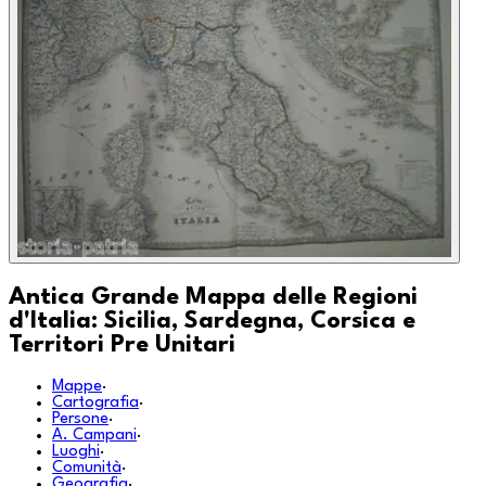
Antica Grande Mappa delle Regioni
d'Italia: Sicilia, Sardegna, Corsica e
Territori Pre Unitari
Mappe
·
Cartografia
·
Persone
·
A. Campani
·
Luoghi
·
Comunità
·
Geografia
·