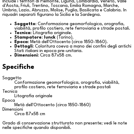
Include i territori di
Piemonte
,
Liguria
,
Lombardia
,
Veneto
,
Valle
d'Aosta
,
Friuli
,
Trentino
,
Toscana
,
Emilia Romagna
,
Marche
,
Umbria
,
Lazio
,
Abruzzo
,
Molise
,
Puglia
,
Basilicata
e
Calabria
. In
riquadri separati figurano la
Sicilia
e la
Sardegna
.
Soggetto
: Conformazione geomorfologica, orografia,
viabilità, profilo costiero, rete ferroviaria e strade postali.
Tecnica
: Litografia originale.
Stampatore
:
Iunck
(
Torino
).
Epoca
: Metà dell'Ottocento (circa 1850-1860).
Dettagli
: Coloritura coeva a mano dei confini degli antichi
Stati italiani in epoca pre-unitaria.
Dimensioni
: Circa 87x58 cm.
Specifiche
Soggetto
Conformazione geomorfologica, orografia, viabilità,
profilo costiero, rete ferroviaria e strade postali
Tecnica
Litografia originale
Epoca
Metà dell'Ottocento (circa 1850-1860)
Dimensioni
Circa 87x58 cm
Grado di conservazione strutturato non presente; vedi le note
nelle specifiche quando disponibili.