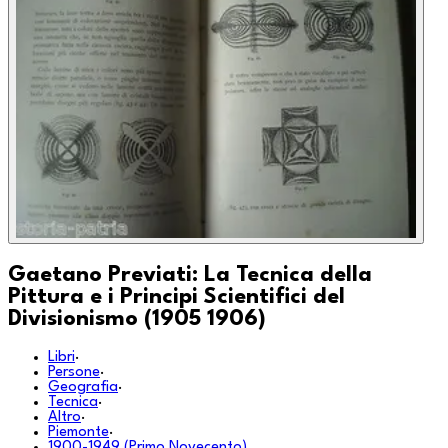
Gaetano Previati: La Tecnica della
Pittura e i Principi Scientifici del
Divisionismo (1905 1906)
Libri
·
Persone
·
Geografia
·
Tecnica
·
Altro
·
Piemonte
·
1900-1949 (Primo Novecento)