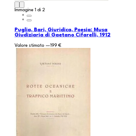
Immagine 1 di 2
Puglia, Bari, Giuridica, Poesia: Musa
Giudiziaria di Gaetano Cifarelli, 1912
Valore stimato
—
199 €