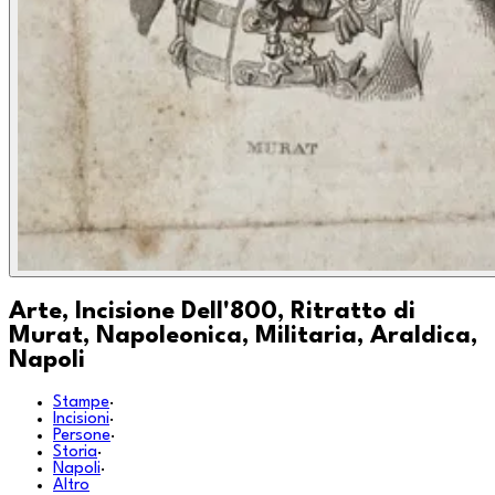
Arte, Incisione Dell'800, Ritratto di
Murat, Napoleonica, Militaria, Araldica,
Napoli
Stampe
·
Incisioni
·
Persone
·
Storia
·
Napoli
·
Altro