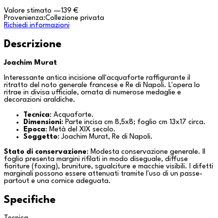
Valore stimato
—
139 €
Provenienza:
Collezione privata
Richiedi informazioni
Descrizione
Joachim Murat
Interessante antica incisione all'acquaforte raffigurante il
ritratto del noto generale francese e Re di
Napoli
. L'opera lo
ritrae in divisa ufficiale, ornata di numerose medaglie e
decorazioni araldiche.
Tecnica
: Acquaforte.
Dimensioni
: Parte incisa cm 8,5x8; foglio cm 13x17 circa.
Epoca
: Metà del XIX secolo.
Soggetto
: Joachim Murat, Re di Napoli.
Stato di conservazione
: Modesta conservazione generale. Il
foglio presenta margini rifilati in modo diseguale, diffuse
fioriture (foxing), bruniture, sgualciture e macchie visibili. I difetti
marginali possono essere attenuati tramite l'uso di un passe-
partout e una cornice adeguata.
Specifiche