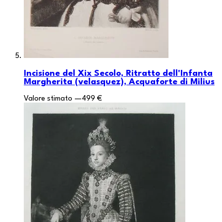
Incisione del Xix Secolo, Ritratto dell'Infanta
Margherita (velasquez), Acquaforte di Milius
Valore stimato
—
499 €