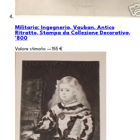
Militaria: Ingegneria, Vauban. Antico
Ritratto, Stampa da Collezione Decorativa,
'800
Valore stimato
—
155 €