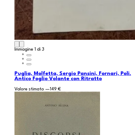
Immagine 1 di 3
Puglia, Molfetta, Sergio Pansini, Fornari, Poli.
Antico Foglio Volante con Ritratto
Valore stimato
—
149 €