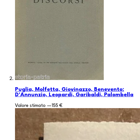
Puglia, Molfetta, Giovinazzo, Benevento:
D'Annunzio, Leopardi, Garibaldi, Palombella
Valore stimato
—
155 €