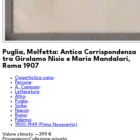
Puglia, Molfetta: Antica Corrispondenza
tra Girolamo Nisio e Mario Mandalari,
Roma 1907
Oggettistica varia
·
Persone
·
A. Campani
·
Letteratura
·
Altro
·
Puglia
·
Sicilia
·
Napoli
·
Roma
·
Palermo
·
1900-1949 (Primo Novecento)
Valore stimato
—
399 €
Provenienza:
Collezione privata