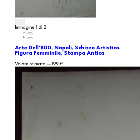
Immagine 1 di 2
Arte Dell'800, Napoli, Schizzo Artistico,
Figura Femminile, Stampa Antica
Valore stimato
—
199 €