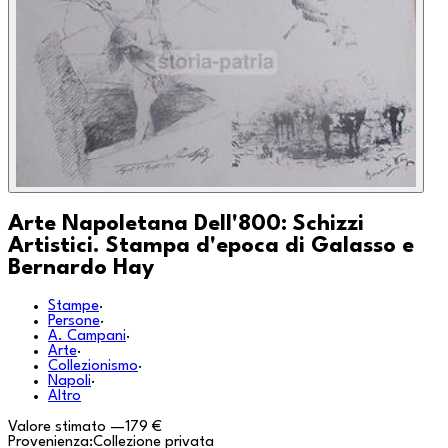
Arte Napoletana Dell'800: Schizzi
Artistici. Stampa d'epoca di Galasso e
Bernardo Hay
Stampe
·
Persone
·
A. Campani
·
Arte
·
Collezionismo
·
Napoli
·
Altro
Valore stimato
—
179 €
Provenienza:
Collezione privata