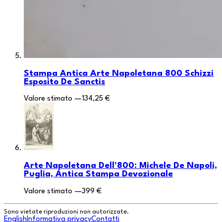
Stampa Antica Arte Napoletana 800 Schizzi
Esposito De Sanctis
Valore stimato
—
134,25 €
Arte Napoletana Dell'800: Michele De Napoli,
Puglia, Antica Stampa Devozionale
Valore stimato
—
399 €
Sono vietate riproduzioni non autorizzate.
English
Informativa privacy
Contatti