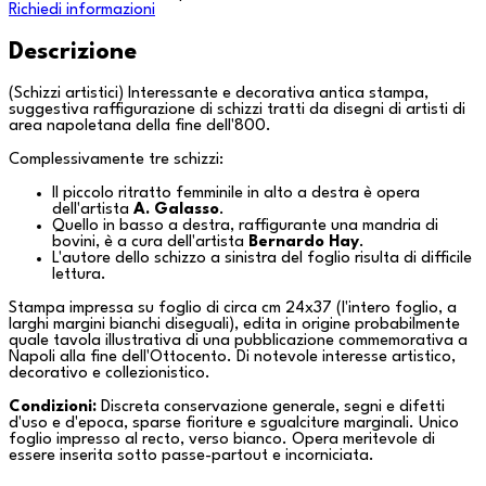
Richiedi informazioni
Descrizione
(Schizzi artistici) Interessante e decorativa antica stampa,
suggestiva raffigurazione di schizzi tratti da disegni di artisti di
area napoletana della fine dell'800.
Complessivamente tre schizzi:
Il piccolo ritratto femminile in alto a destra è opera
dell'artista
A. Galasso
.
Quello in basso a destra, raffigurante una mandria di
bovini, è a cura dell'artista
Bernardo Hay
.
L'autore dello schizzo a sinistra del foglio risulta di difficile
lettura.
Stampa impressa su foglio di circa cm 24x37 (l'intero foglio, a
larghi margini bianchi diseguali), edita in origine probabilmente
quale tavola illustrativa di una pubblicazione commemorativa a
Napoli
alla fine dell'Ottocento. Di notevole interesse artistico,
decorativo e collezionistico.
Condizioni:
Discreta conservazione generale, segni e difetti
d'uso e d'epoca, sparse fioriture e sgualciture marginali. Unico
foglio impresso al recto, verso bianco. Opera meritevole di
essere inserita sotto passe-partout e incorniciata.