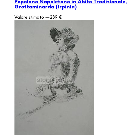
Popolano Napoletano in Abito Tradizionale,
Grottaminarda (irpinia)
Valore stimato
—
239 €