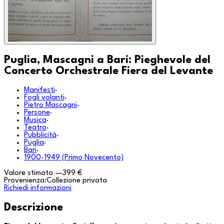
Puglia, Mascagni a Bari: Pieghevole del
Concerto Orchestrale Fiera del Levante
Manifesti
·
Fogli volanti
·
Pietro Mascagni
·
Persone
·
Musica
·
Teatro
·
Pubblicità
·
Puglia
·
Bari
·
1900-1949 (Primo Novecento)
Valore stimato
—
399 €
Provenienza:
Collezione privata
Richiedi informazioni
Descrizione