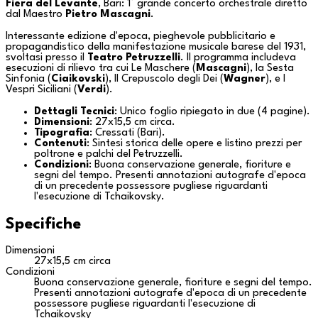
Fiera del Levante
,
Bari
: 1° grande concerto orchestrale diretto
dal Maestro
Pietro Mascagni
.
Interessante edizione d'epoca, pieghevole pubblicitario e
propagandistico della manifestazione musicale barese del 1931,
svoltasi presso il
Teatro Petruzzelli
. Il programma includeva
esecuzioni di rilievo tra cui
Le Maschere
(
Mascagni
), la
Sesta
Sinfonia
(
Ciaikovski
),
Il Crepuscolo degli Dei
(
Wagner
), e
I
Vespri Siciliani
(
Verdi
).
Dettagli Tecnici
: Unico foglio ripiegato in due (4 pagine).
Dimensioni
: 27x15,5 cm circa.
Tipografia
: Cressati (
Bari
).
Contenuti
: Sintesi storica delle opere e listino prezzi per
poltrone e palchi del Petruzzelli.
Condizioni
: Buona conservazione generale, fioriture e
segni del tempo. Presenti annotazioni autografe d'epoca
di un precedente possessore pugliese riguardanti
l'esecuzione di Tchaikovsky.
Specifiche
Dimensioni
27x15,5 cm circa
Condizioni
Buona conservazione generale, fioriture e segni del tempo.
Presenti annotazioni autografe d'epoca di un precedente
possessore pugliese riguardanti l'esecuzione di
Tchaikovsky