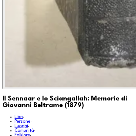
Il Sennaar e lo Sciangallah: Memorie di
Giovanni Beltrame (1879)
Libri
·
Persone
·
Luoghi
·
Comunità
·
Folklore
·