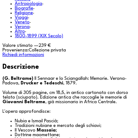
Antropologia
·
Biografie
·
Religione
·
Viaggi
·
Veneto
·
Verona
·
Altro
·
1800-1899 (XIX Secolo)
Valore stimato
—
239 €
Provenienza:
Collezione privata
Richiedi informazioni
Descrizione
(G. Beltrame)
Il Sennaar e lo Sciangallah: Memorie
. Verona-
Padova,
Drucker e Tedeschi
, 1879.
Volume di 305 pagine, cm 18,5, in antico cartonato con dorso
telato (sciupato). Edizione antica che raccoglie le memorie di
Giovanni Beltrame
, già missionario in Africa Centrale.
L'opera approfondisce:
Nubia e Ismail Pascià;
Tradizioni nubiane e mercato degli schiavi;
Il Vescovo
Massaia
;
Dottrine maomettane;