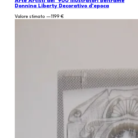
Arte Artisti del '900 Illustratori Beltrame
Donnina Liberty Decorativo d'epoca
Valore stimato
—
1199 €