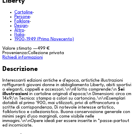
Liberty
Cartoline
·
Persone
·
Folklore
·
Design
·
Altro
·
Italia
·
1900-1949 (Primo Novecento)
Valore stimato
—
499 €
Provenienza:
Collezione privata
Richiedi informazioni
Descrizione
Interessanti edizioni antiche e d'epoca, artistiche illustrazioni
raffiguranti giovani donne in abbigliamento Liberty, abiti sportivi
o eleganti, cappelli e accessori.\n\nIl lotto comprende:\n
Sei
illustrazioni
in cartoline originali d'epoca;\n
Dimensioni: circa cm
14x9;\n
Tecnica: stampa a colori su cartoncino.\n\nEsemplari
databili al primo '900, mai utilizzati, privi di affrancatura o
scritte di corrispondenza. Di notevole interesse artistico,
folkloristico e collezionistico. Buona conservazione generale con
minimi segni d'uso marginali, come visibile nelle
immagini.\n\nOpere ideali per essere inserite in *passe-partout
ed incorniciate.