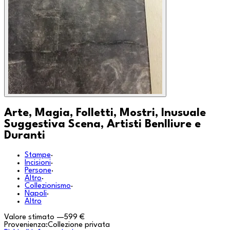
Arte, Magia, Folletti, Mostri, Inusuale
Suggestiva Scena, Artisti Benlliure e
Duranti
Stampe
·
Incisioni
·
Persone
·
Altro
·
Collezionismo
·
Napoli
·
Altro
Valore stimato
—
599 €
Provenienza:
Collezione privata