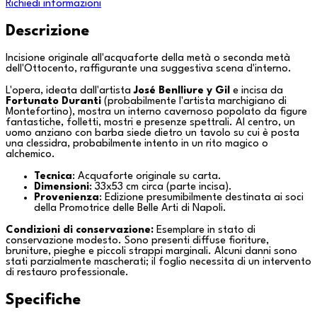
Richiedi informazioni
Descrizione
Incisione originale all'acquaforte della metà o seconda metà
dell'Ottocento, raffigurante una suggestiva scena d'interno.
L'opera, ideata dall'artista
José Benlliure y Gil
e incisa da
Fortunato Duranti
(probabilmente l'artista marchigiano di
Montefortino
), mostra un interno cavernoso popolato da figure
fantastiche, folletti, mostri e presenze spettrali. Al centro, un
uomo anziano con barba siede dietro un tavolo su cui è posta
una clessidra, probabilmente intento in un rito magico o
alchemico.
Tecnica
: Acquaforte originale su carta.
Dimensioni
: 33x53 cm circa (parte incisa).
Provenienza
: Edizione presumibilmente destinata ai soci
della Promotrice delle Belle Arti di
Napoli
.
Condizioni di conservazione:
Esemplare in stato di
conservazione modesto. Sono presenti diffuse fioriture,
bruniture, pieghe e piccoli strappi marginali. Alcuni danni sono
stati parzialmente mascherati; il foglio necessita di un intervento
di restauro professionale.
Specifiche