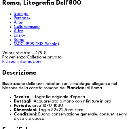
Roma, Litografia Dell'800
Stampe
·
Persone
·
Arte
·
Collezionismo
·
Altro
·
Lazio
·
Roma
·
1800-1899 (XIX Secolo)
Valore stimato
—
179 €
Provenienza:
Collezione privata
Richiedi informazioni
Descrizione
Illustrazione delle armi nobiliari con simbologia allegorica nel
blasone della casata romana dei
Pianciani
di
Roma
.
Tecnica
: Litografia originale d'epoca
Dettagli
: Acquarellata a mano con rifiniture in oro
Periodo
: circa 1870-1880
Dimensioni
: foglio 32x22,5 cm circa
Condizioni
: Buona conservazione generale, consueti segni
d'uso e d'epoca.