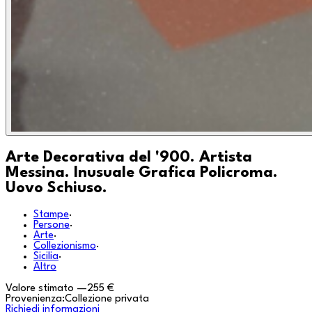
Arte Decorativa del '900. Artista
Messina. Inusuale Grafica Policroma.
Uovo Schiuso.
Stampe
·
Persone
·
Arte
·
Collezionismo
·
Sicilia
·
Altro
Valore stimato
—
255 €
Provenienza:
Collezione privata
Richiedi informazioni