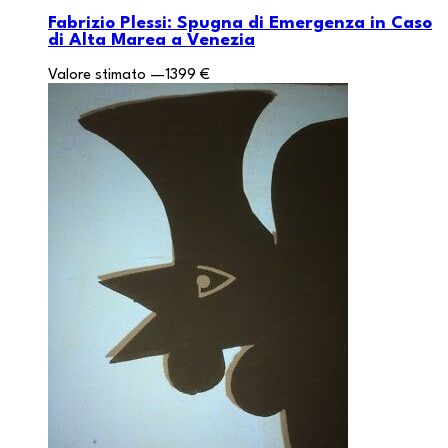
Fabrizio Plessi: Spugna di Emergenza in Caso
di Alta Marea a Venezia
Valore stimato
—
1399 €