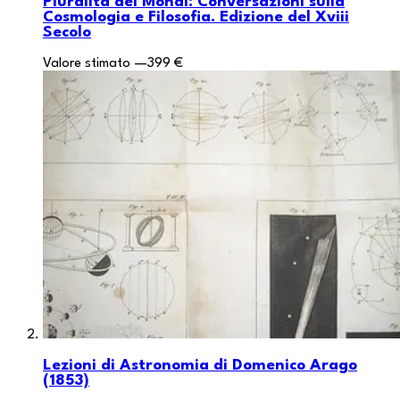
Pluralità dei Mondi: Conversazioni sulla
Cosmologia e Filosofia. Edizione del Xviii
Secolo
Valore stimato
—
399 €
Lezioni di Astronomia di Domenico Arago
(1853)