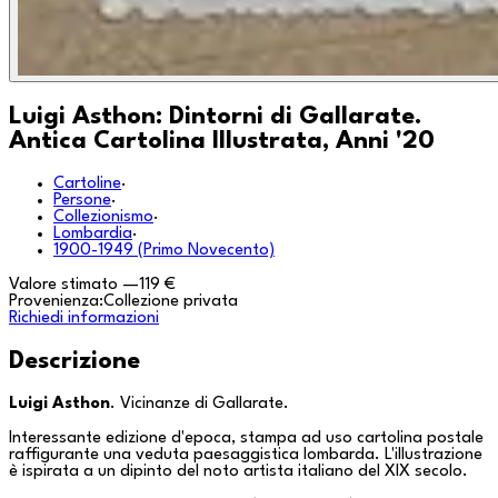
Luigi Asthon: Dintorni di Gallarate.
Antica Cartolina Illustrata, Anni '20
Cartoline
·
Persone
·
Collezionismo
·
Lombardia
·
1900-1949 (Primo Novecento)
Valore stimato
—
119 €
Provenienza:
Collezione privata
Richiedi informazioni
Descrizione
Luigi Asthon
.
Vicinanze di Gallarate
.
Interessante edizione d'epoca, stampa ad uso cartolina postale
raffigurante una veduta paesaggistica lombarda. L'illustrazione
è ispirata a un dipinto del noto artista italiano del XIX secolo.