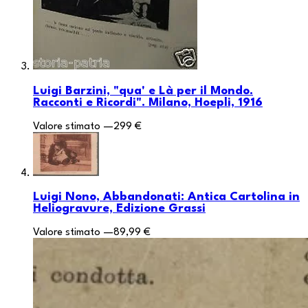
Luigi Barzini, "qua' e Là per il Mondo.
Racconti e Ricordi". Milano, Hoepli, 1916
Valore stimato
—
299 €
Luigi Nono, Abbandonati: Antica Cartolina in
Heliogravure, Edizione Grassi
Valore stimato
—
89,99 €