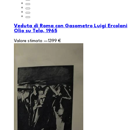
Veduta di Roma con Gasometro Luigi Ercolani
Olio su Tela, 1965
Valore stimato
—
1399 €