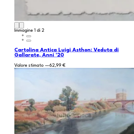
Immagine 1 di 2
Cartolina Antica Luigi Asthon: Veduta di
Gallarate, Anni '20
Valore stimato
—
62,99 €