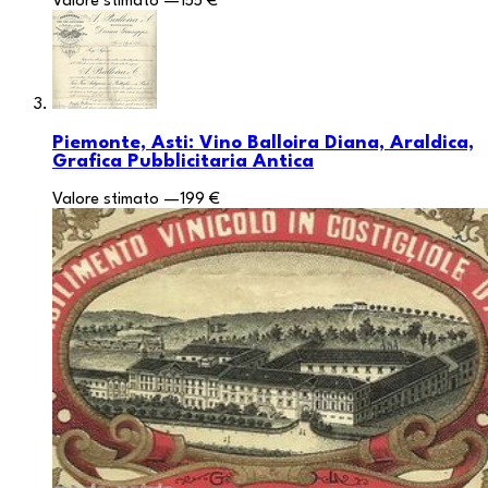
Valore stimato
—
155 €
Piemonte, Asti: Vino Balloira Diana, Araldica,
Grafica Pubblicitaria Antica
Valore stimato
—
199 €