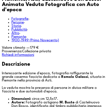
Animata Veduta Fotografica con Auto
d'epoca
Fotografie
·
Persone
·
Storia
·
Pubblicità
·
Altro
·
Piemonte
·
1900-1949 (Primo Novecento)
Valore stimato
—
179 €
Provenienza:
Collezione privata
Richiedi informazioni
Descrizione
Interessante edizione d'epoca, fotografia raffigurante la
grande caserma fascista dedicata a
Romolo Galassi
, situata in
Piemonte
nella provincia di
Asti
.
La veduta mostra la presenza di persone in divisa militare o
fascista e due automobili d'epoca.
Dimensioni:
circa cm 12,5x17.
Autore:
Fotografo astigiano
M. Busto
di
Castelnuovo
Don Bosco
, identificato dal timbro pubblicitario impresso