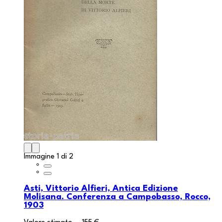
Immagine 1 di 2
Asti, Vittorio Alfieri, Antica Edizione
Molisana. Conferenza a Campobasso, Rocco,
1903