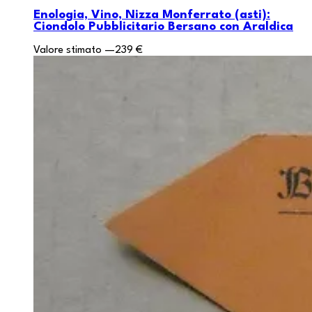
Enologia, Vino, Nizza Monferrato (asti):
Ciondolo Pubblicitario Bersano con Araldica
Valore stimato
—
239 €