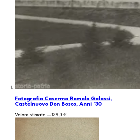
Fotografia Caserma Romolo Galassi,
Castelnuovo Don Bosco, Anni '30
Valore stimato
—
139,3 €