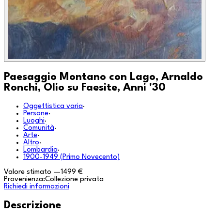
Paesaggio Montano con Lago, Arnaldo
Ronchi, Olio su Faesite, Anni '30
Oggettistica varia
·
Persone
·
Luoghi
·
Comunità
·
Arte
·
Altro
·
Lombardia
·
1900-1949 (Primo Novecento)
Valore stimato
—
1499 €
Provenienza:
Collezione privata
Richiedi informazioni
Descrizione