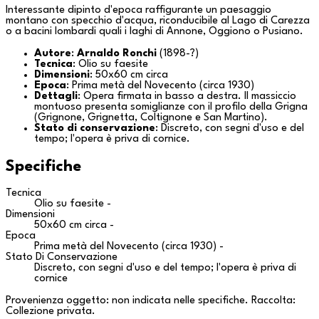
Interessante dipinto d'epoca raffigurante un paesaggio
montano con specchio d'acqua, riconducibile al
Lago di Carezza
o a bacini lombardi quali i laghi di
Annone
,
Oggiono
o
Pusiano
.
Autore
:
Arnaldo Ronchi
(1898-?)
Tecnica
: Olio su faesite
Dimensioni
: 50x60 cm circa
Epoca
: Prima metà del Novecento (circa 1930)
Dettagli
: Opera firmata in basso a destra. Il massiccio
montuoso presenta somiglianze con il profilo della
Grigna
(
Grignone
,
Grignetta
,
Coltignone
e
San Martino
).
Stato di conservazione
: Discreto, con segni d'uso e del
tempo; l'opera è priva di cornice.
Specifiche
Tecnica
Olio su faesite -
Dimensioni
50x60 cm circa -
Epoca
Prima metà del Novecento (circa 1930) -
Stato Di Conservazione
Discreto, con segni d'uso e del tempo; l'opera è priva di
cornice
Provenienza oggetto: non indicata nelle specifiche. Raccolta:
Collezione privata
.