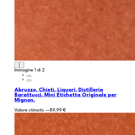
Immagine 1 di 2
Abruzzo, Chieti. Liquori. Distilleria
Barattucci. Mini Etichetta Originale per
Mignon.
Valore stimato
—
89,99 €