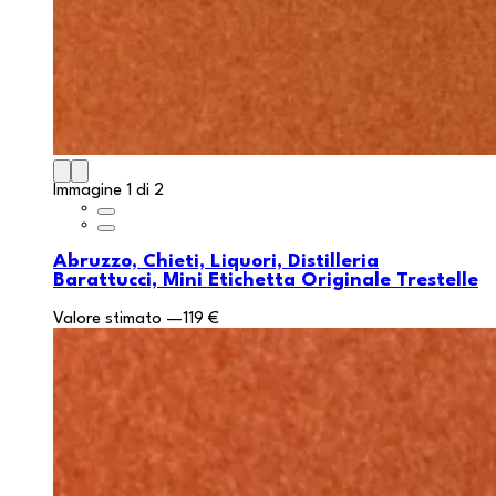
Immagine 1 di 2
Abruzzo, Chieti, Liquori, Distilleria
Barattucci, Mini Etichetta Originale Trestelle
Valore stimato
—
119 €