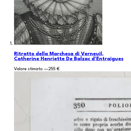
Ritratto della Marchesa di Verneuil,
Catherine Henriette De Balzac d'Entraigues
Valore stimato
—
255 €