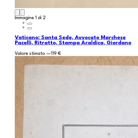
Immagine 1 di 2
Vaticano: Santa Sede, Avvocato Marchese
Pacelli, Ritratto, Stampa Araldica, Giordano
Valore stimato
—
119 €