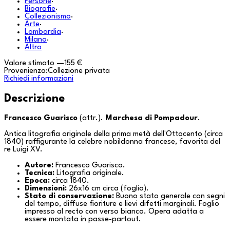
Persone
·
Biografie
·
Collezionismo
·
Arte
·
Lombardia
·
Milano
·
Altro
Valore stimato
—
155 €
Provenienza:
Collezione privata
Richiedi informazioni
Descrizione
Francesco Guarisco
(attr.).
Marchesa di Pompadour
.
Antica litografia originale della prima metà dell'Ottocento (circa
1840) raffigurante la celebre nobildonna francese, favorita del
re Luigi XV.
Autore:
Francesco Guarisco.
Tecnica:
Litografia originale.
Epoca:
circa 1840.
Dimensioni:
26x16 cm circa (foglio).
Stato di conservazione:
Buono stato generale con segni
del tempo, diffuse fioriture e lievi difetti marginali. Foglio
impresso al recto con verso bianco. Opera adatta a
essere montata in
passe-partout
.