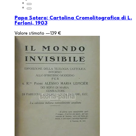
Papa Sotero: Cartolina Cromolitografica di L.
Ferloni, 1903
Valore stimato
—
139 €