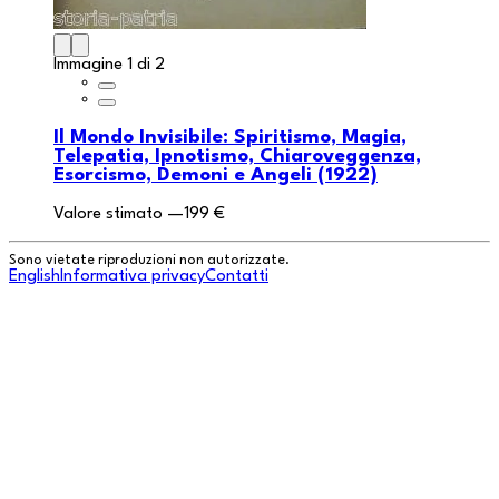
Immagine 1 di 2
Il Mondo Invisibile: Spiritismo, Magia,
Telepatia, Ipnotismo, Chiaroveggenza,
Esorcismo, Demoni e Angeli (1922)
Valore stimato
—
199 €
Sono vietate riproduzioni non autorizzate.
English
Informativa privacy
Contatti