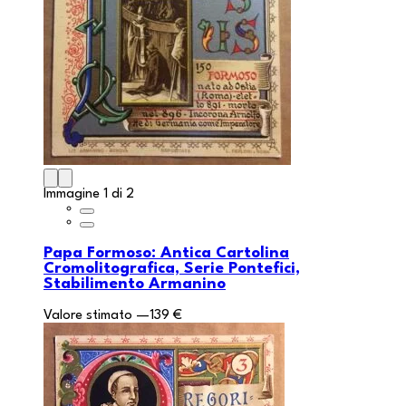
Immagine 1 di 2
Papa Formoso: Antica Cartolina
Cromolitografica, Serie Pontefici,
Stabilimento Armanino
Valore stimato
—
139 €