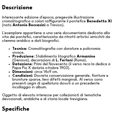
Descrizione
Interessante edizione d'epoca, pregevole illustrazione
cromolitografica a colori raffigurante il pontefice
Benedetto XI
(nato
Antonio Boccasini
a
Treviso
).
L'esemplare appartiene a una serie documentaria dedicata alla
vita dei pontefici, caratterizzata da ritratti artistici arricchiti da
stemma araldico e dati biografici.
Tecnica
: Cromolitografia con dorature e policromia
vivace.
Produzione
: Stabilimento litografico
Armanino
(
Genova
), decorazioni di
L. Ferloni
(
Roma
).
Datazione
: Primi del Novecento (il verso reca la dedica a
Papa Pio X datata ottobre 1903).
Dimensioni
: circa 14x9 cm.
Condizioni
: Discreta conservazione generale, fioriture e
bruniture sparse, lievi difetti marginali. Al verso sono
presenti segni di spellatura dovuti a un precedente
incollaggio in album.
Oggetto di elevato interesse per collezionisti di tematiche
devozionali, araldiche e di storia locale trevigiana.
Specifiche