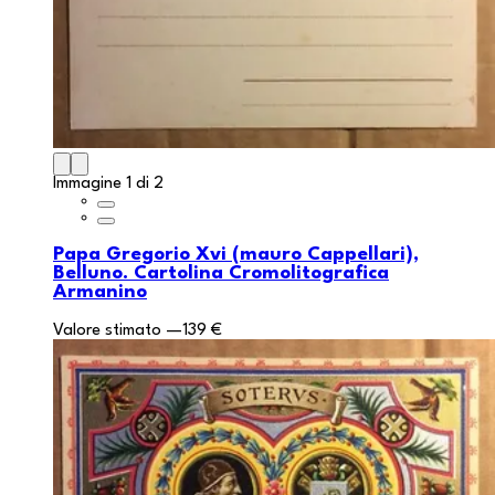
Immagine 1 di 2
Papa Gregorio Xvi (mauro Cappellari),
Belluno. Cartolina Cromolitografica
Armanino
Valore stimato
—
139 €